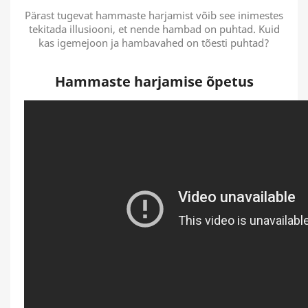
Pärast tugevat hammaste harjamist võib see inimestes
tekitada illusiooni, et nende hambad on puhtad. Kuid
kas igemejoon ja hambavahed on tõesti puhtad?
Hammaste harjamise õpetus