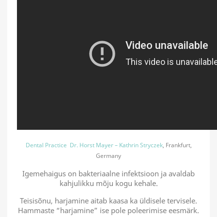
Dental Practice Dr. Horst Mayer – Kathrin Stryczek
, Frankfurt,
Germany
Igemehaigus on bakteriaalne infektsioon ja avaldab
kahjulikku mõju kogu kehale.
Teisisõnu, harjamine aitab kaasa ka üldisele tervisele.
Hammaste “harjamine” ise pole poleerimise eesmärk.