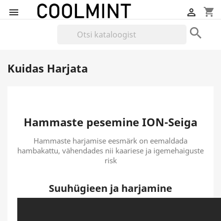
shopping_cart



Kuidas Harjata
Hammaste pesemine ION-Seiga
Hammaste harjamise eesmärk on eemaldada
hambakattu, vähendades nii kaariese ja igemehaiguste
risk
Suuhügieen ja harjamine