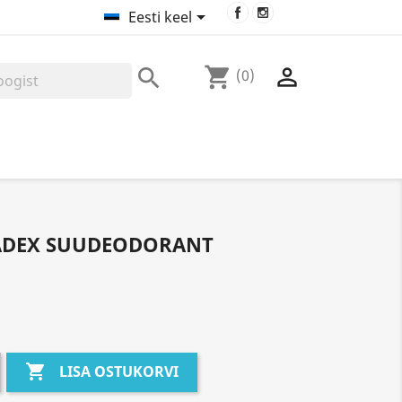
Facebook
Instagram

Eesti keel
shopping_cart


(0)
ADEX SUUDEODORANT

LISA OSTUKORVI