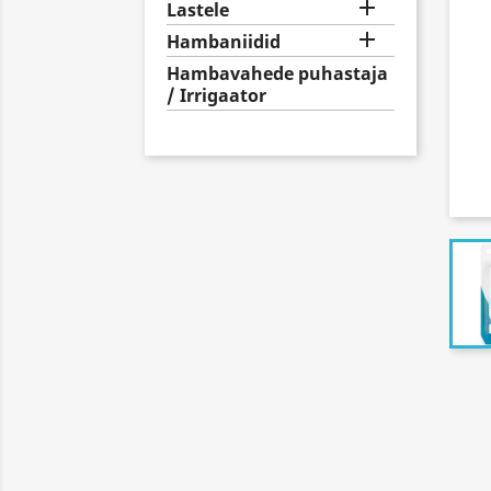

Lastele

Hambaniidid
Hambavahede puhastaja
/ Irrigaator