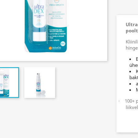
Ultr
poolt
Kliin
hinge
ühe
K
bakt
a
100+ 
·
liikvel