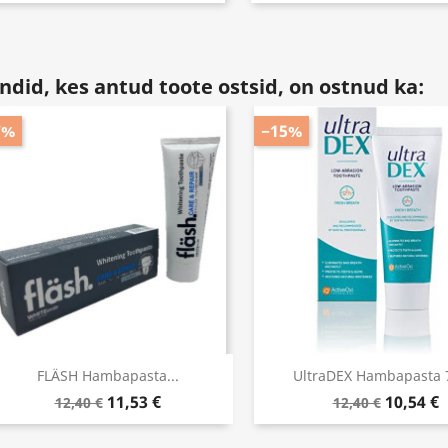
endid, kes antud toote ostsid, on ostnud ka:
7%
−15%
FLÄSH Hambapasta...
UltraDEX Hambapasta 
11,53 €
10,54 €
12,40 €
12,40 €