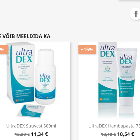
E VÕIB MEELDIDA KA
7%
−15%
UltraDEX Suuvesi 500ml
UltraDEX Hambapasta 7
11,34 €
10,54 €
12,20 €
12,40 €