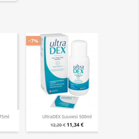
−7%
75ml
UltraDEX Suuvesi 500ml
Supe
11,34 €
12,20 €