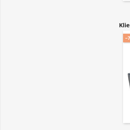
Kli
−