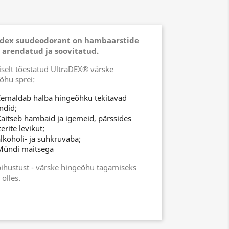
adex suudeodorant on hambaarstide
 arendatud ja soovitatud.
iliselt tõestatud UltraDEX® värske
õhu sprei:
Eemaldab halba hingeõhku tekitavad
ndid;
aitseb hambaid ja igemeid, pärssides
erite levikut;
lkoholi- ja suhkruvaba;
Mündi maitsega
pihustust - värske hingeõhu tagamiseks
 olles.