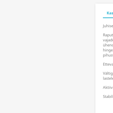
Ka
Juhis
Raput
vajad
ühend
hinge
pihus
Etteva
Vältig
laste
Aktii
Stabil