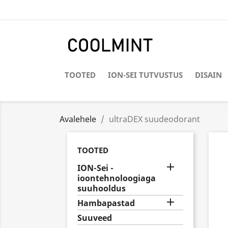
TOOTED
ION-SEI TUTVUSTUS
DISAIN
Avalehele
ultraDEX suudeodorant
TOOTED

ION-Sei -
ioontehnoloogiaga
suuhooldus

Hambapastad
Suuveed