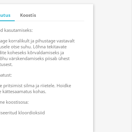
sutus
Koostis
ed kasutamiseks:
age korralikult ja pihustage vastavalt
usele otse suhu. Lõhna tekitavate
ite koheseks kõrvaldamiseks ja
õhu värskendamiseks piisab ühest
tusest.
atust:
e pritsimist silma ja riietele. Hoidke
le kättesaamatus kohas.
vne koostisosa:
iseeritud kloordioksiid