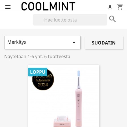
shopping_cart



Merkitys

SUODATIN
Näytetään 1-6 yht. 6 tuotteesta
LOPPU