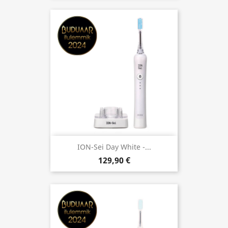
ION-Sei Day White -...
129,90 €