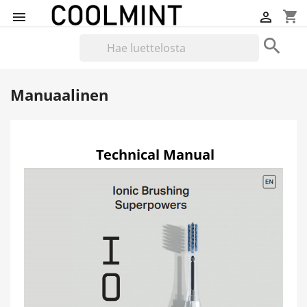
shopping_cart



Manuaalinen
Technical Manual